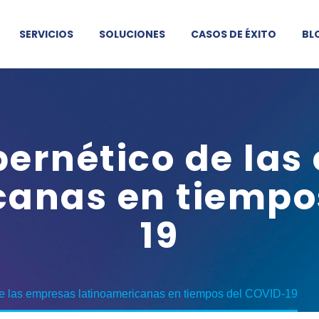
SERVICIOS
SOLUCIONES
CASOS DE ÉXITO
BL
bernético de la
canas en tiempo
19
de las empresas latinoamericanas en tiempos del COVID-19