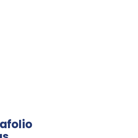
afolio
as