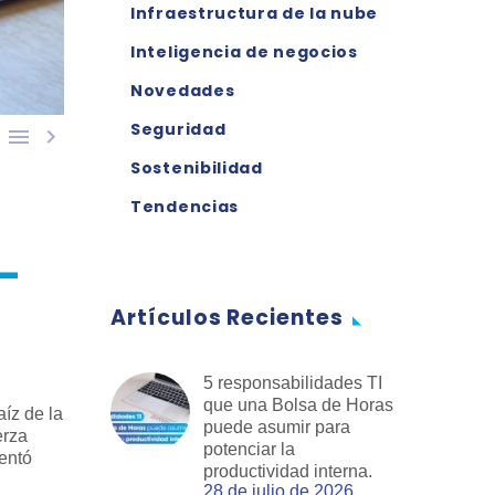
Infraestructura de la nube
Inteligencia de negocios
Novedades
Seguridad


Sostenibilidad
Tendencias
-
Artículos Recientes
5 responsabilidades TI
que una Bolsa de Horas
íz de la
puede asumir para
erza
potenciar la
mentó
productividad interna.
28 de julio de 2026