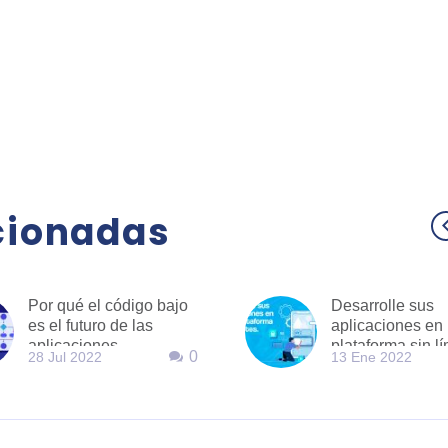
cionadas
Por qué el código bajo
Desarrolle sus
es el futuro de las
aplicaciones en
aplicaciones
plataforma sin lí
0
28 Jul 2022
13 Ene 2022
empresariales
Microsoft Power
Platform es más
suma de sus par
Cuando se cone
Azure y a otros