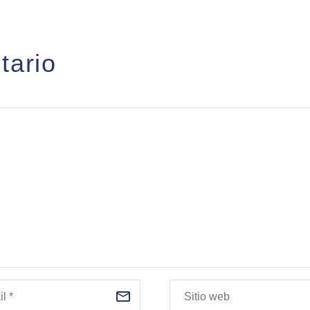
cientos…
tario