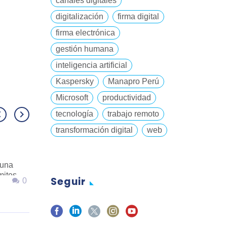
canales digitales
digitalización
firma digital
firma electrónica
gestión humana
inteligencia artificial
Kaspersky
Manapro Perú
Microsoft
productividad
tecnología
trabajo remoto
transformación digital
web
4 estrategias para
 una
modernizar sus
mites
aplicaciones
Seguir
0
0
31 Ago 2021
empresariales
 que la
tes.
cta a