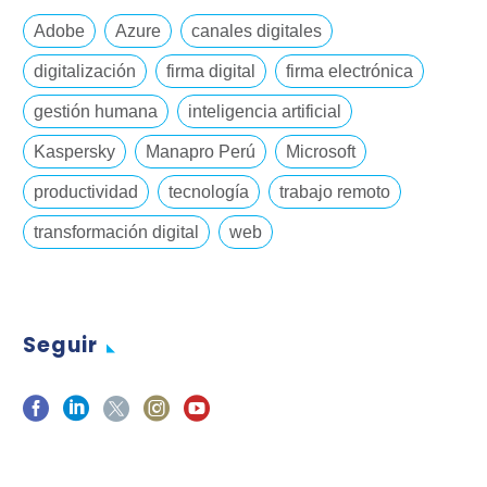
Adobe
Azure
canales digitales
digitalización
firma digital
firma electrónica
gestión humana
inteligencia artificial
Kaspersky
Manapro Perú
Microsoft
productividad
tecnología
trabajo remoto
transformación digital
web
Seguir