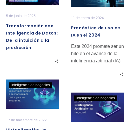
de
de
Datos:
IA
5 de junio de 2025
11 de enero de 2024
De
en
Transformación con
Pronóstico de uso de
la
el
Inteligencia de Datos:
IA en el 2024
intuición
2024
De la intuición a la
a
Este 2024 promete ser un
predicción.
la
hito en el avance de la
predicción.
inteligencia artificial (IA),
ya que se prevé que su…
Virtualización,
Inteligencia de negocios
la
¿Cómo
puerta
Inteligencia de negocios
aplicar
de
la
acceso
Inteligencia
a
17 de noviembre de 2022
Artificial
la
Virtualización, la