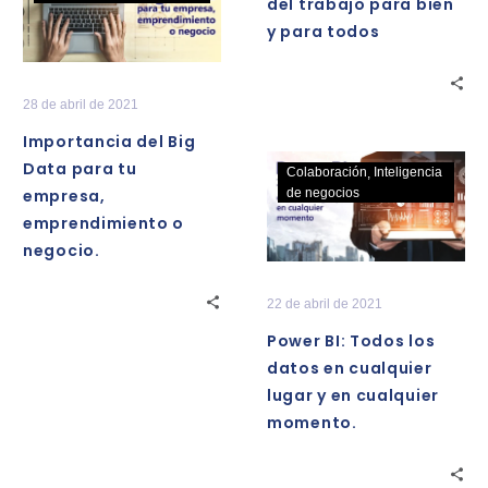
del trabajo para bien
bien
Big
y para todos
y
Data
para
para
todos
tu
28 de abril de 2021
empresa,
Importancia del Big
emprendimiento
Power
Data para tu
Colaboración
Inteligencia
o
BI:
empresa,
de negocios
negocio.
Todos
emprendimiento o
los
negocio.
datos
en
22 de abril de 2021
cualquier
Power BI: Todos los
lugar
datos en cualquier
y
lugar y en cualquier
en
momento.
cualquier
momento.