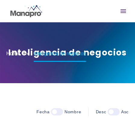
Inteligencia de negocios
Home
Inteligencia de negocios
Fecha
Nombre
Desc
Asc