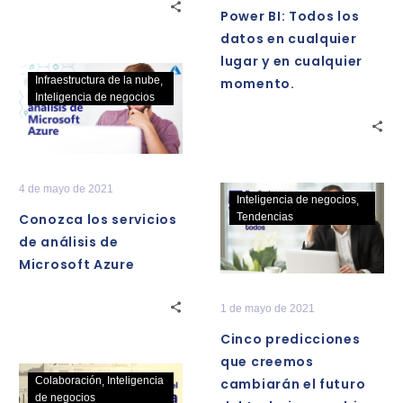
cualquier
Power BI: Todos los
lugar
datos en cualquier
y
lugar y en cualquier
en
Conozca
Infraestructura de la nube
momento.
cualquier
los
Inteligencia de negocios
momento.
servicios
de
análisis
de
4 de mayo de 2021
Cinco
Inteligencia de negocios
Microsoft
predicciones
Conozca los servicios
Tendencias
Azure
que
de análisis de
creemos
Microsoft Azure
cambiarán
el
1 de mayo de 2021
futuro
Cinco predicciones
del
que creemos
trabajo
Importancia
Colaboración
Inteligencia
cambiarán el futuro
para
del
de negocios