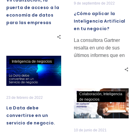
en
9 de septiembre de 2022
economía
puerta de acceso a la
tu
de
¿Cómo aplicar la
economía de datos
negocio?
datos
Inteligencia Artificial
para las empresas
para
en tu negocio?
las
La consultora Gartner
empresas
resalta en uno de sus
últimos informes que en
La
Inteligencia de negocios
el año 2025 el uso de la
Data
IA…
debe
convertirse
en
Power
Colaboración
Inteligencia
un
23 de febrero de 2022
BI:
de negocios
servicio
Todos
La Data debe
de
los
convertirse en un
negocio.
datos
servicio de negocio.
en
10 de junio de 2021