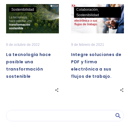
La
Integre
Sostenibilidad
Colaboración
tecnología
soluciones
Sostenibilidad
hace
de
posible
PDF
una
y
transformación
firma
6 de octubre de 2022
9 de febrero de 2021
sostenible
electrónica
La tecnología hace
Integre soluciones de
a
posible una
PDF y firma
sus
transformación
electrónica a sus
flujos
sostenible
flujos de trabajo.
de
trabajo.