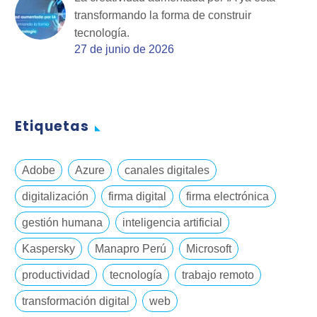
transformando la forma de construir
tecnología.
27 de junio de 2026
Etiquetas
Adobe
Azure
canales digitales
digitalización
firma digital
firma electrónica
gestión humana
inteligencia artificial
Kaspersky
Manapro Perú
Microsoft
productividad
tecnología
trabajo remoto
transformación digital
web