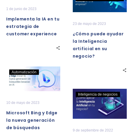
tu
ayudar
1 de junio de 2023
estrategia
la
Implementa la IA en tu
de
Inteligencia
23 de mayo de 2023
estrategia de
customer
artificial
customer experience
¿Cómo puede ayudar
experience
en
la Inteligencia
su
artificial en su
negocio?
negocio?
Microsoft
Automatización
Bing
y
Edge
¿Cómo
Inteligencia de negocios
la
aplicar
10 de mayo de 2023
nueva
la
Microsoft Bing y Edge
generación
Inteligencia
la nueva generación
de
Artificial
de búsquedas
búsquedas
en
9 de septiembre de 2022