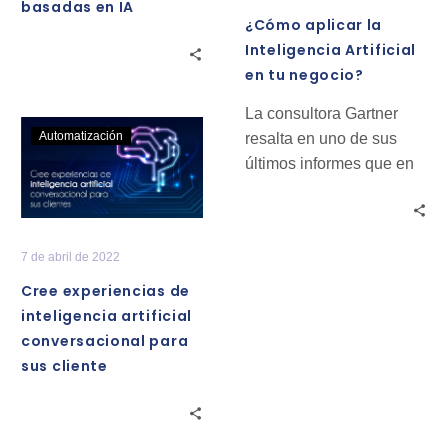
basadas en IA
basadas
tu
¿Cómo aplicar la
en
negocio?
Inteligencia Artificial
IA
en tu negocio?
La consultora Gartner
Cree
Automatización
resalta en uno de sus
experiencias
últimos informes que en
de
el año 2025 el uso de la
inteligencia
IA…
artificial
conversacional
7 de abril de 2022
para
Cree experiencias de
sus
inteligencia artificial
cliente
conversacional para
sus cliente