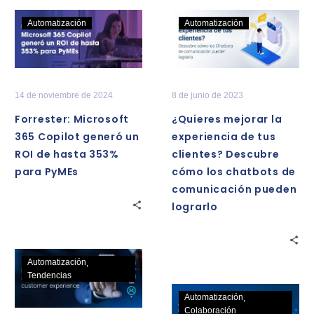
Forrester:
¿Quieres
Automatización
Automatización
Microsoft
mejorar
365
la
Copilot
experiencia
generó
de
14 de noviembre de 2024
8 de junio de 2023
un
tus
Forrester: Microsoft
¿Quieres mejorar la
ROI
clientes?
365 Copilot generó un
experiencia de tus
de
Descubre
ROI de hasta 353%
clientes? Descubre
hasta
cómo
para PyMEs
cómo los chatbots de
353%
los
comunicación pueden
para
chatbots
lograrlo
PyMEs
de
comunicación
pueden
Implementa
Automatización
lograrlo
la
Tendencias
IA
¿Cómo
Automatización
en
puede
Colaboración