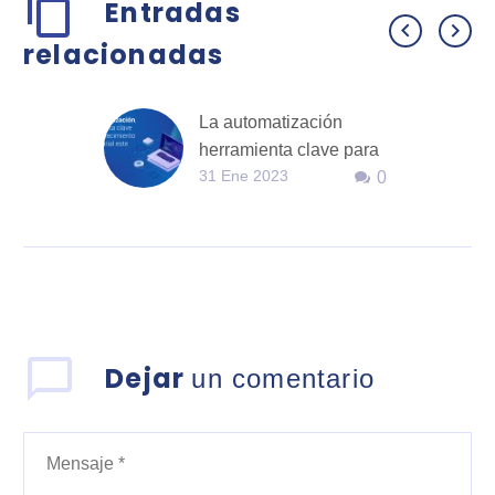
Entradas
relacionadas
La automatización
herramienta clave para
31 Ene 2023
0
el crecimiento
empresarial este 2023
Dejar
un comentario