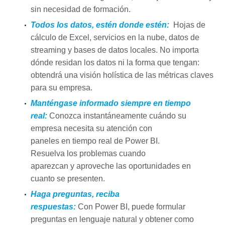
sin necesidad de formación.
Todos
los
datos
, est
én
donde est
én
:
Hojas de
cálculo de Excel, servicios
en
la nube,
datos
de
streaming
y
bases de
datos
locales. No importa
dónde residan
los
datos
ni la forma que tengan:
obtendrá una visión holística de las métricas claves
para su empresa.
Mant
én
gase informado siempre
en
tiempo
real:
Conozca instantáneamente cuándo su
empresa necesita su atención con
paneles
en
tiempo real de
Power
BI
.
Resuelva
los
problemas cuando
aparezcan
y
aproveche las oportunidades
en
cuanto se presenten.
Haga preguntas, reciba
respuestas:
Con
Power
BI
, puede formular
preguntas
en
lenguaje natural
y
obtener como