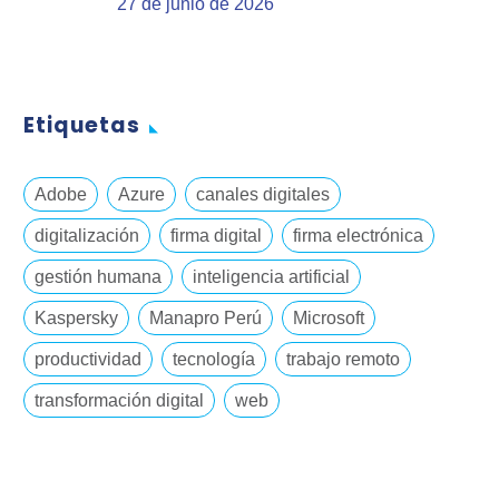
27 de junio de 2026
Etiquetas
Adobe
Azure
canales digitales
digitalización
firma digital
firma electrónica
gestión humana
inteligencia artificial
Kaspersky
Manapro Perú
Microsoft
productividad
tecnología
trabajo remoto
transformación digital
web