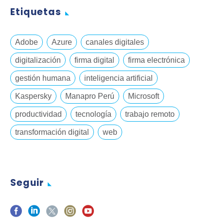
Etiquetas
Adobe
Azure
canales digitales
digitalización
firma digital
firma electrónica
gestión humana
inteligencia artificial
Kaspersky
Manapro Perú
Microsoft
productividad
tecnología
trabajo remoto
transformación digital
web
Seguir