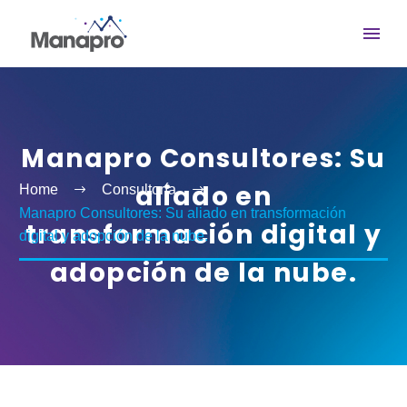
Manapro Consultores: Su
aliado en
Home
Consultoría
Manapro Consultores: Su aliado en transformación
transformación digital y
digital y adopción de la nube.
adopción de la nube.