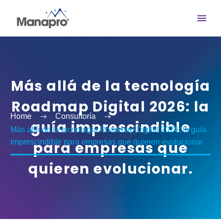
Más allá de la tecnología
Roadmap Digital 2026: la
Home
Consultoría
guía imprescindible
Más allá de la tecnología Roadmap Digital 2026: la guía
imprescindible para empresas que quieren evolucionar.
para empresas que
quieren evolucionar.