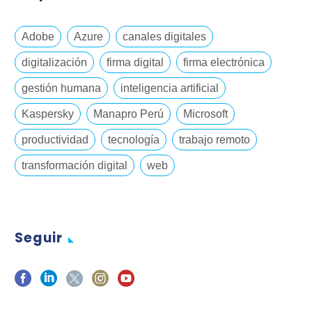
Adobe
Azure
canales digitales
digitalización
firma digital
firma electrónica
gestión humana
inteligencia artificial
Kaspersky
Manapro Perú
Microsoft
productividad
tecnología
trabajo remoto
transformación digital
web
Seguir