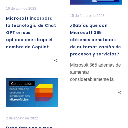
de
Microsoft
10 de abril de 2023
Chat
365
15 de febrero de 2023
Microsoft incorpora
GPT
obtienes
la tecnología de Chat
¿Sabías que con
en
beneficios
GPT en sus
Microsoft 365
sus
de
aplicaciones bajo el
obtienes beneficios
aplicaciones
automatización
nombre de Copilot.
de automatización de
bajo
de
procesos y servicios?
el
procesos
nombre
y
Microsoft 365 además de
de
servicios?
aumentar
Copilot.
considerablemente la
Descubre
Colaboración
eficiencia, productividad
una
y eficacia, con la
nueva
automatización de
forma
procesos también nos
de
genera otros beneficios.
gestionar
2 de agosto de 2022
la
Descubre una nueva