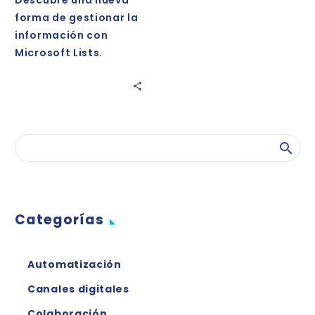
información
forma de gestionar la
con
información con
Microsoft
Microsoft Lists.
Lists.
Categorías
Automatización
Canales digitales
Colaboración