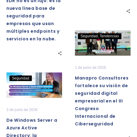
EDR no es un lujo: es la
la
nueva línea base de
nueva
seguridad para
línea
empresas que usan
base
múltiples endpoints y
de
Manapro
Seguridad
Tendencias
servicios en la nube.
seguridad
Consultores
para
fortalece
empresas
su
que
visión
1 de junio de 2026
usan
de
De
Manapro Consultores
Seguridad
múltiples
seguridad
Windows
fortalece su visión de
endpoints
digital
Server
seguridad digital
y
empresarial
a
empresarial en el III
servicios
en
Azure
Congreso
en
3 de junio de 2026
el
Active
Internacional de
la
III
De Windows Server a
Directory:
Ciberseguridad
nube.
Congreso
Azure Active
la
Internacional
Directory: la