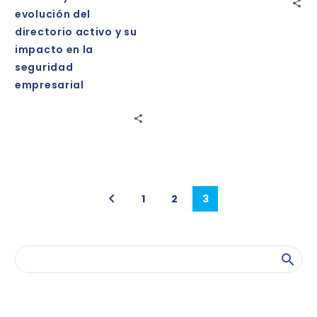
evolución
de
evolución del
del
Ciberseguridad
directorio activo y su
directorio
impacto en la
activo
seguridad
y
empresarial
su
impacto
en
la
seguridad
empresarial
1
2
3