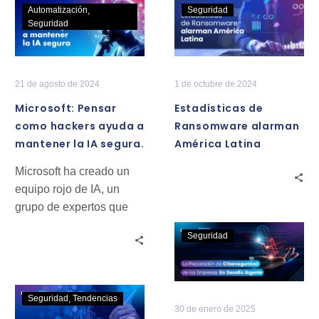
Microsoft:
Estadísticas
Automatización
Seguridad
Pensar
de
Seguridad
como
Ransomware
hackers
alarman
ayuda
América
21 de agosto de 2024
1 de octubre de 2024
a
Latina
Microsoft: Pensar
Estadísticas de
mantener
como hackers ayuda a
Ransomware alarman
la
mantener la IA segura.
América Latina
IA
segura.
Microsoft ha creado un
equipo rojo de IA, un
grupo de expertos que
piensa como hackers
La
Seguridad
para ayudar a identificar
Preparación
y mitigar los riesgos
de
potenciales de la IA
Ciberseguridad
SecOps:
Seguridad
Tendencias
de
30 de enero de 2025
Una