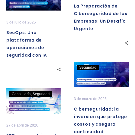
las
plataforma
La Preparación de
Empresas:
de
Ciberseguridad de las
Un
operaciones
Empresas: Un Desafío
3 de julio de 2025
Desafío
de
Urgente
Urgente
SecOps: Una
seguridad
plataforma de
con
operaciones de
IA
seguridad con IA
Ciberseguridad
Seguridad
la
inversión
que
EDR
Consultoría
Seguridad
protege
3 de marzo de 2026
no
costos
es
Ciberseguridad: la
y
un
inversión que protege
asegura
lujo:
costos y asegura
27 de abril de 2026
continuidad
es
continuidad