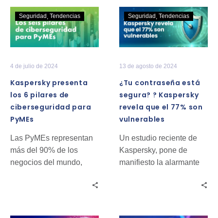
Kaspersky
¿Tu
Seguridad
Tendencias
Seguridad
Tendencias
presenta
contraseña
los
está
6
segura?
pilares
?
4 de julio de 2024
13 de agosto de 2024
de
Kaspersky
Kaspersky presenta
¿Tu contraseña está
ciberseguridad
revela
los 6 pilares de
segura? ? Kaspersky
para
que
ciberseguridad para
revela que el 77% son
PyMEs
el
PyMEs
vulnerables
77%
son
Las PyMEs representan
Un estudio reciente de
vulnerables
más del 90% de los
Kaspersky, pone de
negocios del mundo,
manifiesto la alarmante
enfrentando un
fragilidad de las
panorama de
contraseñas que utiliza la
ciberseguridad cada vez
gente.
más desafiante.